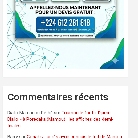
Commentaires récents
Diallo Mamadou Péthé
sur
Tournoi de foot « Djami
Diallo » à Porédaka (Mamou) : les affiches des demi-
finales
Barry
sur
Conakry : après avoir conquis le toit de Mamou,