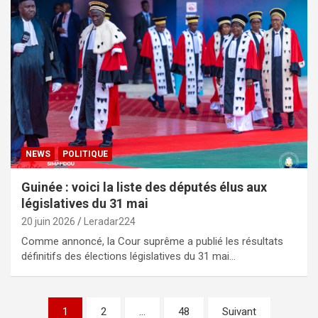
NEWS
POLITIQUE
Guinée : voici la liste des députés élus aux
législatives du 31 mai
20 juin 2026
Leradar224
Comme annoncé, la Cour suprême a publié les résultats
définitifs des élections législatives du 31 mai…
Pagination
1
2
…
48
Suivant