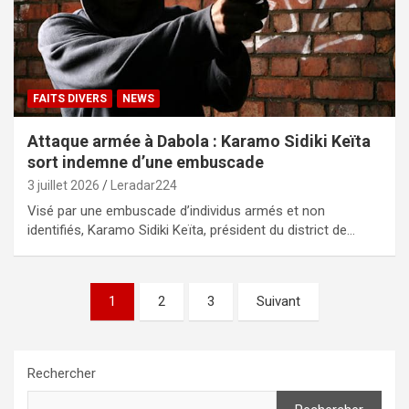
FAITS DIVERS
NEWS
Attaque armée à Dabola : Karamo Sidiki Keïta
sort indemne d’une embuscade
3 juillet 2026
Leradar224
Visé par une embuscade d’individus armés et non
identifiés, Karamo Sidiki Keïta, président du district de…
Pagination
1
2
3
Suivant
des
publications
Rechercher