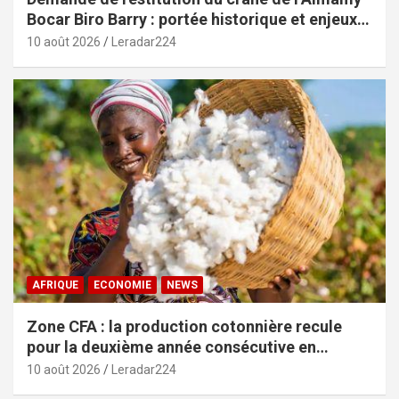
Bocar Biro Barry : portée historique et enjeux
politiques
10 août 2026
Leradar224
AFRIQUE
ECONOMIE
NEWS
Zone CFA : la production cotonnière recule
pour la deuxième année consécutive en
2025/2026
10 août 2026
Leradar224