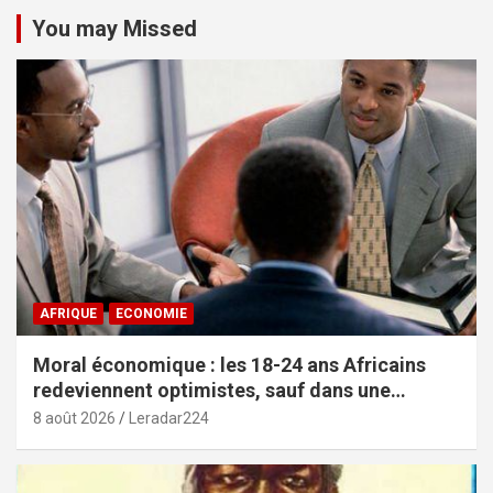
You may Missed
AFRIQUE
ECONOMIE
Moral économique : les 18-24 ans Africains
redeviennent optimistes, sauf dans une
poignée de pays (African Youth Survey 2026)
8 août 2026
Leradar224