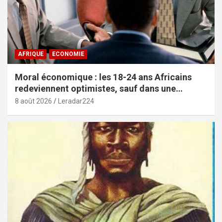
AFRIQUE
ECONOMIE
Moral économique : les 18-24 ans Africains
redeviennent optimistes, sauf dans une
poignée de pays (African Youth Survey 2026)
8 août 2026
Leradar224