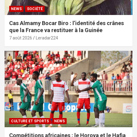
NEWS
SOCIÉTÉ
Cas Almamy Bocar Biro : l’identité des crânes
que la France va restituer à la Guinée
7 août 2026
Leradar224
CULTURE ET SPORTS
NEWS
Compétitions africaines : le Horoya et le Hafia