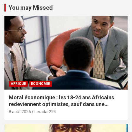
You may Missed
AFRIQUE
ECONOMIE
Moral économique : les 18-24 ans Africains
redeviennent optimistes, sauf dans une
poignée de pays (African Youth Survey 2026)
8 août 2026
Leradar224