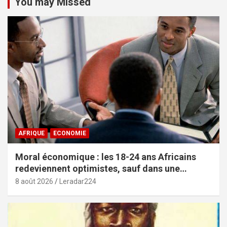
You may Missed
AFRIQUE
ECONOMIE
Moral économique : les 18-24 ans Africains
redeviennent optimistes, sauf dans une
poignée de pays (African Youth Survey 2026)
8 août 2026
Leradar224