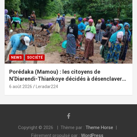
NEWS
SOCIÉTÉ
Porédaka (Mamou) : les citoyens de
N’Diarendi-Thiankoye décidés à désenclaver
leurs localités
6 août 2026
Leradar224
Copyright © 2026
Thème par :
Theme Horse
Fièrement propulsé par :
WordPress