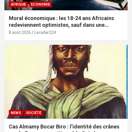
AFRIQUE
ECONOMIE
Moral économique : les 18-24 ans Africains
redeviennent optimistes, sauf dans une
poignée de pays (African Youth Survey 2026)
8 août 2026
Leradar224
NEWS
SOCIÉTÉ
Cas Almamy Bocar Biro : l’identité des crânes