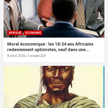
AFRIQUE
ECONOMIE
Moral économique : les 18-24 ans Africains
redeviennent optimistes, sauf dans une
poignée de pays (African Youth Survey 2026)
8 août 2026
Leradar224