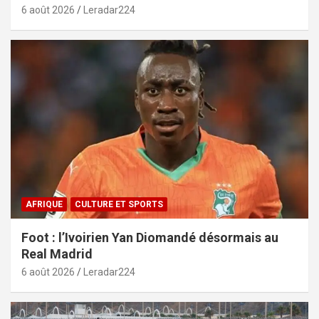
6 août 2026
Leradar224
AFRIQUE
CULTURE ET SPORTS
Foot : l’Ivoirien Yan Diomandé désormais au
Real Madrid
6 août 2026
Leradar224