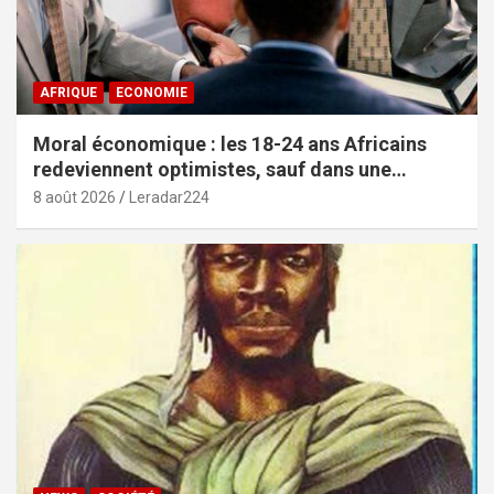
AFRIQUE
ECONOMIE
Moral économique : les 18-24 ans Africains
redeviennent optimistes, sauf dans une
poignée de pays (African Youth Survey 2026)
8 août 2026
Leradar224