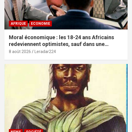
AFRIQUE
ECONOMIE
Moral économique : les 18-24 ans Africains
redeviennent optimistes, sauf dans une
poignée de pays (African Youth Survey 2026)
8 août 2026
Leradar224
NEWS
SOCIÉTÉ