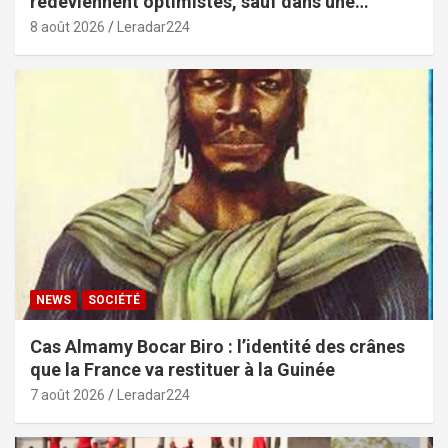
redeviennent optimistes, sauf dans une
poignée de pays (African Youth Survey 2026)
8 août 2026
Leradar224
NEWS
SOCIÉTÉ
Cas Almamy Bocar Biro : l’identité des crânes
que la France va restituer à la Guinée
7 août 2026
Leradar224