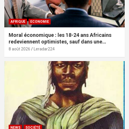
AFRIQUE
ECONOMIE
Moral économique : les 18-24 ans Africains
redeviennent optimistes, sauf dans une
poignée de pays (African Youth Survey 2026)
8 août 2026
Leradar224
NEWS
SOCIÉTÉ