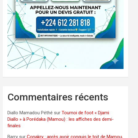
Commentaires récents
Diallo Mamadou Péthé
sur
Tournoi de foot « Djami
Diallo » à Porédaka (Mamou) : les affiches des demi-
finales
Barry
sur
Conakry : après avoir conquis le toit de Mamou,