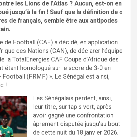
ontre les Lions de l’Atlas ? Aucun, est-on en
ué jusqu’à la fin ! Sauf que la définition de «
aires de français, semble être aux antipodes
ain.
ne de Football (CAF) a décidé, en application
frique des Nations (CAN), de déclarer l’équipe
e de la TotalEnergies CAF Coupe d’Afrique des
at étant homologué sur le score de 3-0 en
 Football (FRMF) ». Le Sénégal est ainsi,
c !
Les Sénégalais perdent, ainsi,
leur titre, sur tapis vert, après
avoir gagné une confrontation
âprement disputée jusqu’au bout
de cette nuit du 18 janvier 2026.