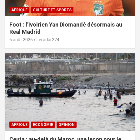
AFRIQUE
CULTURE ET SPORTS
Foot : l’Ivoirien Yan Diomandé désormais au
Real Madrid
6 août 2026
Leradar224
AFRIQUE
ECONOMIE
OPINION
Ceuta : au-delà du Maroc, une leçon pour le