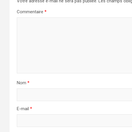
Votre adresse e-mail ne sera pas publiée.
Les champs oblig
Commentaire
*
Nom
*
E-mail
*