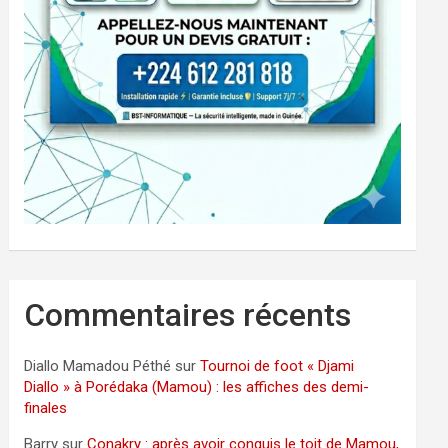
Commentaires récents
Diallo Mamadou Péthé
sur
Tournoi de foot « Djami
Diallo » à Porédaka (Mamou) : les affiches des demi-
finales
Barry
sur
Conakry : après avoir conquis le toit de Mamou,