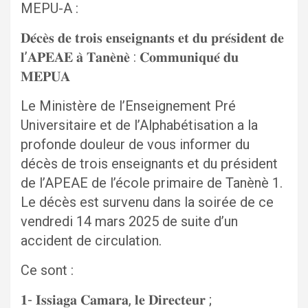
MEPU-A :
𝐃𝐞́𝐜𝐞̀𝐬 𝐝𝐞 𝐭𝐫𝐨𝐢𝐬 𝐞𝐧𝐬𝐞𝐢𝐠𝐧𝐚𝐧𝐭𝐬 𝐞𝐭 𝐝𝐮 𝐩𝐫𝐞́𝐬𝐢𝐝𝐞𝐧𝐭 𝐝𝐞
𝐥’𝐀𝐏𝐄𝐀𝐄 𝐚̀ 𝐓𝐚𝐧𝐞̀𝐧𝐞̀ : 𝐂𝐨𝐦𝐦𝐮𝐧𝐢𝐪𝐮𝐞́ 𝐝𝐮
𝐌𝐄𝐏𝐔𝐀
Le Ministère de l’Enseignement Pré
Universitaire et de l’Alphabétisation a la
profonde douleur de vous informer du
décès de trois enseignants et du président
de l’APEAE de l’école primaire de Tanènè 1.
Le décès est survenu dans la soirée de ce
vendredi 14 mars 2025 de suite d’un
accident de circulation.
Ce sont :
𝟏- 𝐈𝐬𝐬𝐢𝐚𝐠𝐚 𝐂𝐚𝐦𝐚𝐫𝐚, 𝐥𝐞 𝐃𝐢𝐫𝐞𝐜𝐭𝐞𝐮𝐫 ;