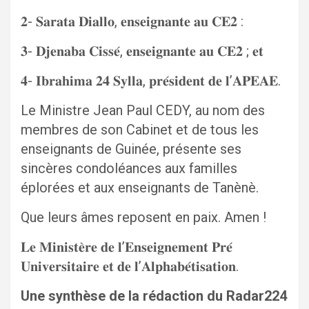
𝟐- 𝐒𝐚𝐫𝐚𝐭𝐚 𝐃𝐢𝐚𝐥𝐥𝐨, 𝐞𝐧𝐬𝐞𝐢𝐠𝐧𝐚𝐧𝐭𝐞 𝐚𝐮 𝐂𝐄𝟐 :
𝟑- 𝐃𝐣𝐞𝐧𝐚𝐛𝐚 𝐂𝐢𝐬𝐬𝐞́, 𝐞𝐧𝐬𝐞𝐢𝐠𝐧𝐚𝐧𝐭𝐞 𝐚𝐮 𝐂𝐄𝟐 ; 𝐞𝐭
𝟒- 𝐈𝐛𝐫𝐚𝐡𝐢𝐦𝐚 𝟐𝟒 𝐒𝐲𝐥𝐥𝐚, 𝐩𝐫𝐞́𝐬𝐢𝐝𝐞𝐧𝐭 𝐝𝐞 𝐥’𝐀𝐏𝐄𝐀𝐄.
Le Ministre Jean Paul CEDY, au nom des
membres de son Cabinet et de tous les
enseignants de Guinée, présente ses
sincères condoléances aux familles
éplorées et aux enseignants de Tanènè.
Que leurs âmes reposent en paix. Amen !
𝐋𝐞 𝐌𝐢𝐧𝐢𝐬𝐭𝐞̀𝐫𝐞 𝐝𝐞 𝐥’𝐄𝐧𝐬𝐞𝐢𝐠𝐧𝐞𝐦𝐞𝐧𝐭 𝐏𝐫𝐞́
𝐔𝐧𝐢𝐯𝐞𝐫𝐬𝐢𝐭𝐚𝐢𝐫𝐞 𝐞𝐭 𝐝𝐞 𝐥’𝐀𝐥𝐩𝐡𝐚𝐛𝐞́𝐭𝐢𝐬𝐚𝐭𝐢𝐨𝐧.
Une synthèse de la rédaction du Radar224