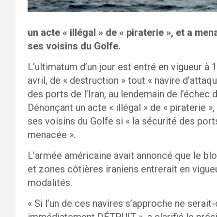
un acte « illégal » de « piraterie », et a m
ses voisins du Golfe.
L’ultimatum d’un jour est entré en vigueur à
avril, de « destruction » tout « navire d’atta
des ports de l’Iran, au lendemain de l’échec 
Dénonçant un acte « illégal » de « piraterie », 
ses voisins du Golfe si « la sécurité des port
menacée ».
L’armée américaine avait annoncé que le blo
et zones côtières iraniens entrerait en vigueu
modalités.
« Si l’un de ces navires s’approche ne serait
immédiatement DÉTRUIT », a clarifié le prés