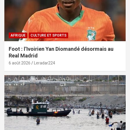
AFRIQUE
CULTURE ET SPORTS
Foot : l’Ivoirien Yan Diomandé désormais au
Real Madrid
6 août 2026
Leradar224