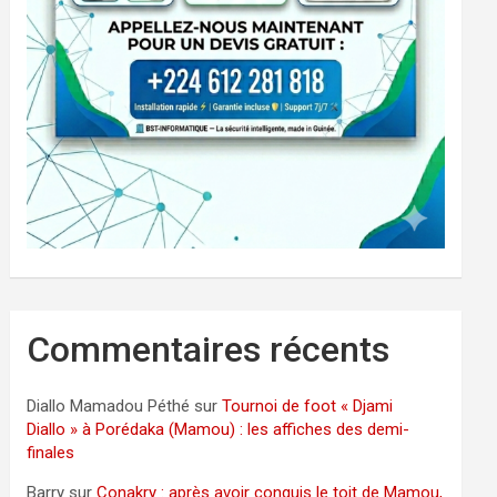
Commentaires récents
Diallo Mamadou Péthé
sur
Tournoi de foot « Djami
Diallo » à Porédaka (Mamou) : les affiches des demi-
finales
Barry
sur
Conakry : après avoir conquis le toit de Mamou,