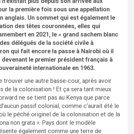
l n’existait plus depuis son arrivée aux
our la première fois sous une appellation
 en anglais. Un sommet qui est également le
ation des têtes couronnées, elles qui
amembert en 2021, le « grand sachem blanc
 des délégués de la société civile à
 qui fait encore la passe à Nairobi où il
, devenant le premier président français à
ouveraineté internationale en 1963.
se trouver une autre basse-cour, après avoir
s de la colonisation ! Et ça sera tant mieux
 Forward ne se tient pas au Kenya que parce
d’aucun passif colonial, comme c’aurait été le
 le péché originel de la colonisation et de la
rsona non grata ». Pays dont le modèle
e présente également comme une terre de