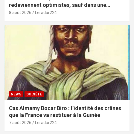
redeviennent optimistes, sauf dans une
poignée de pays (African Youth Survey 2026)
8 août 2026
Leradar224
NEWS
SOCIÉTÉ
Cas Almamy Bocar Biro : l’identité des crânes
que la France va restituer à la Guinée
7 août 2026
Leradar224